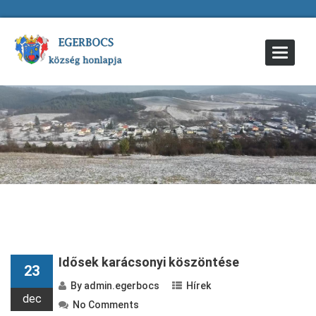
Toggle
Navigat
Idősek karácsonyi köszöntése
23
By
admin.egerbocs
Hírek
dec
No Comments