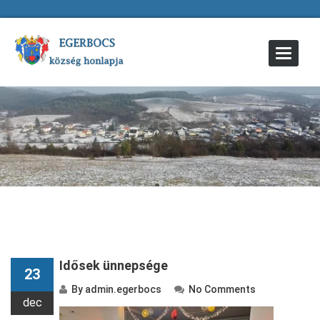
Toggle
Navigat
Idősek ünnepsége
23
By
admin.egerbocs
No Comments
dec