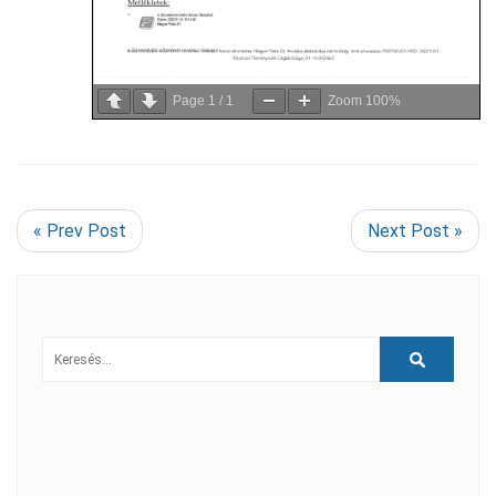
Page
1
/
1
Zoom
100%
« Prev Post
Next Post »