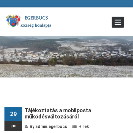
Toggle
Navigat
Tájékoztatás a mobilposta
29
működésváltozásáról
jan
By
admin.egerbocs
Hírek