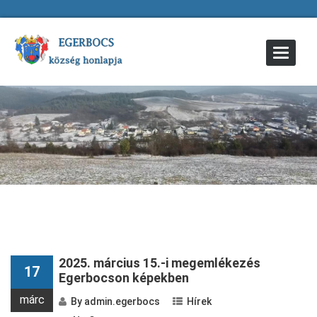
Toggle
Navigat
2025. március 15.-i megemlékezés
17
Egerbocson képekben
márc
By
admin.egerbocs
Hírek