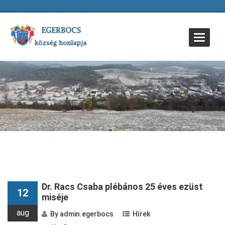
Toggle
Navigat
Dr. Racs Csaba plébános 25 éves ezüst
12
miséje
aug
By
admin.egerbocs
Hírek