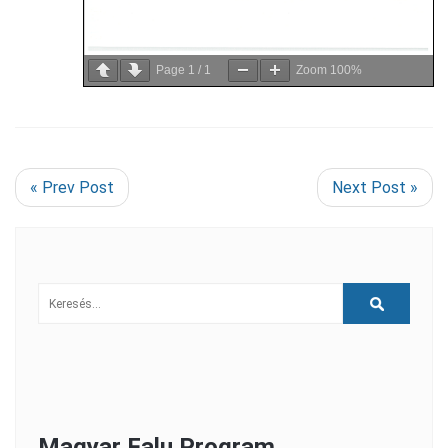
Page
1
/
1
Zoom
100%
« Prev Post
Next Post »
Magyar Falu Program