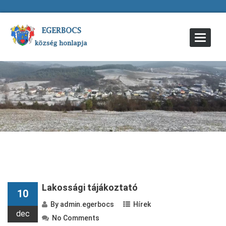
Toggle
Navigat
Lakossági tájákoztató
10
By
admin.egerbocs
Hírek
dec
No Comments