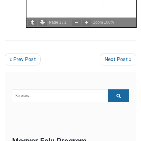
Page
1
/
1
Zoom
100%
« Prev Post
Next Post »
Magyar Falu Program