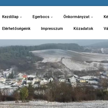
Kezdőlap
Egerbocs
Önkormányzat
Ké
...
...
...
Elérhetőségeink
Impresszum
Közadatok
Vá