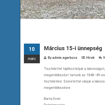
Március 15-i ünnepség
10
By
admin.egerbocs
Hírek
márc
Tisztelettel tájékoztatjuk a lakosságot
megemlékezést tartunk az 1848–49-es
tiszteletére. Szeretettel várjuk a lako
megemlékezésre.
Barta Ervin