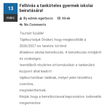
Felhívás a tanköteles gyermek iskolai
13
beiratására!
márc
By
admin.egerbocs
Hírek
No Comments
Tisztelt Szülők!
Tájékoztatjuk Önöket, hogy megkezdődik a
2026/2027-es tanévre történő
általános iskolai beiratkozás. A beiratkozás módjáról
és szükséges
teendőkről részletes információkat a tankerületi
központ által kiadott
tájékoztatóban találnak, melyet jelen hírünkhöz
csatolva,
megtekinthetnek.
Kérjük, hogy a beiratkozással kapcsolatos tudnivalók
megismerése