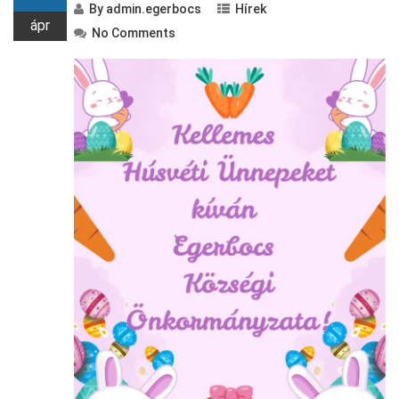
By
admin.egerbocs
Hírek
ápr
No Comments