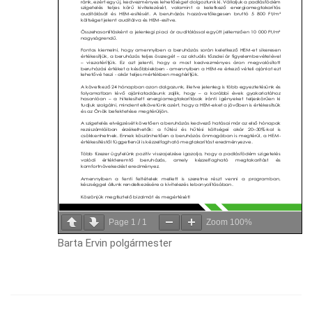
Page
1
/
1
Zoom
100%
Barta Ervin polgármester