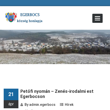
Toggle
Navigat
« Older Entries
Newer Entries «
Petőfi nyomán – Zenés-irodalmi est
21
Egerbocson
ápr
By
admin.egerbocs
Hírek