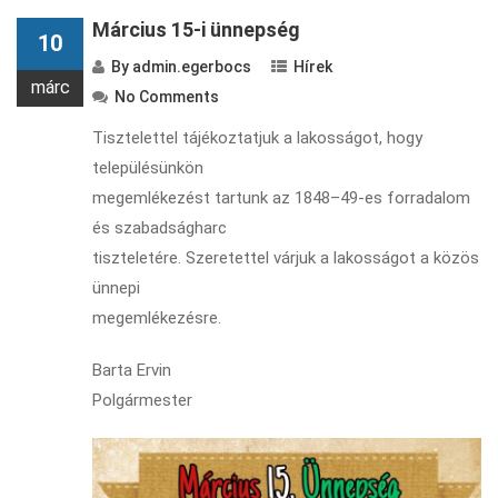
Március 15-i ünnepség
10
By
admin.egerbocs
Hírek
márc
No Comments
Tisztelettel tájékoztatjuk a lakosságot, hogy
településünkön
megemlékezést tartunk az 1848–49-es forradalom
és szabadságharc
tiszteletére. Szeretettel várjuk a lakosságot a közös
ünnepi
megemlékezésre.
Barta Ervin
Polgármester