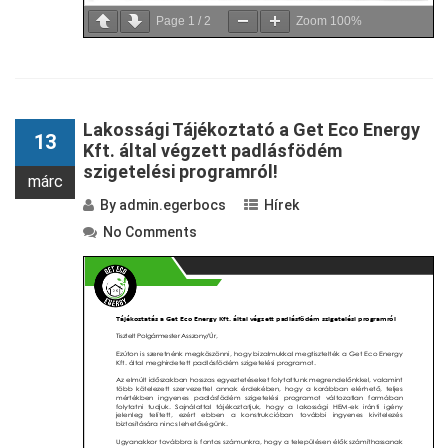
Page
1
/
2
Zoom
100%
Lakossági Tájékoztató a Get Eco Energy
13
Kft. által végzett padlásfödém
szigetelési programról!
márc
By
admin.egerbocs
Hírek
No Comments