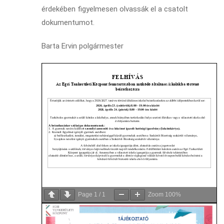
érdekében figyelmesen olvassák el a csatolt
dokumentumot.
Barta Ervin polgármester
Page
1
/
1
Zoom
100%