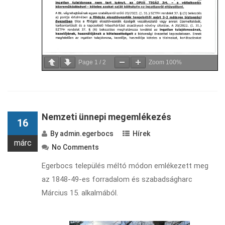
Page
1
/
2
Zoom
100%
Nemzeti ünnepi megemlékezés
16
By
admin.egerbocs
Hírek
márc
No Comments
Egerbocs település méltó módon emlékezett meg
az 1848-49-es forradalom és szabadságharc
Március 15. alkalmából.