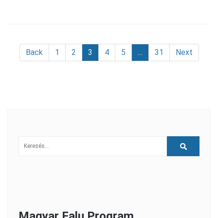
Bejegyzések lapozása
Back
1
2
3
4
5
…
31
Next
Magyar Falu Program