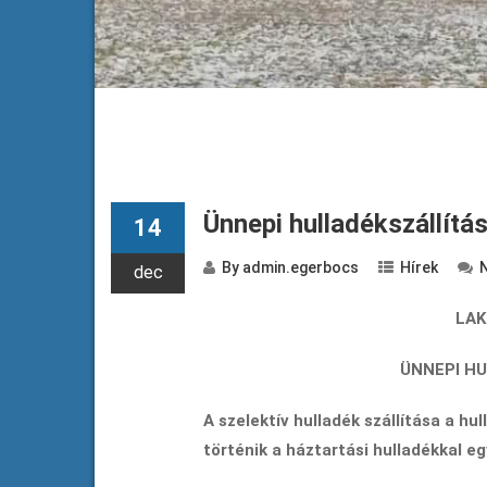
Ünnepi hulladékszállítá
14
By
admin.egerbocs
Hírek
dec
LAK
ÜNNEPI HU
A szelektív hulladék szállítása a hu
történik a háztartási hulladékkal eg