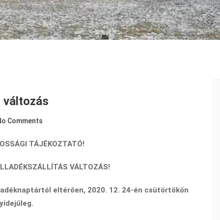
s változás
No Comments
OSSÁGI TÁJÉKOZTATÓ!
LLADÉKSZÁLLÍTÁS VÁLTOZÁS!
lladéknaptártól eltérően, 2020. 12. 24-én csütörtökön
yidejűleg.