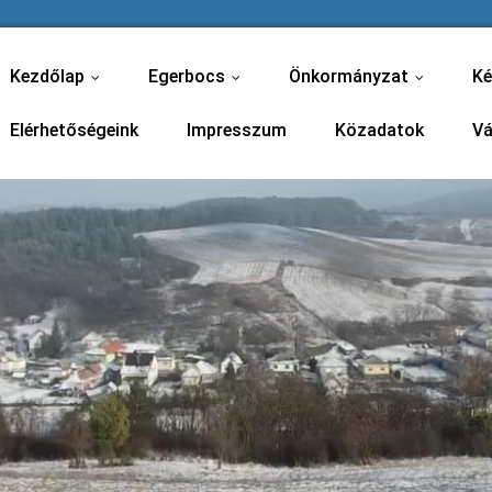
Kezdőlap
Egerbocs
Önkormányzat
Ké
...
...
...
Elérhetőségeink
Impresszum
Közadatok
Vá