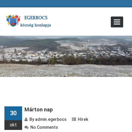
Toggle
Navigat
Márton nap
30
By
admin.egerbocs
Hírek
okt
No Comments