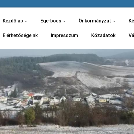
Kezdőlap
Egerbocs
Önkormányzat
Ké
...
...
...
Elérhetőségeink
Impresszum
Közadatok
Vá