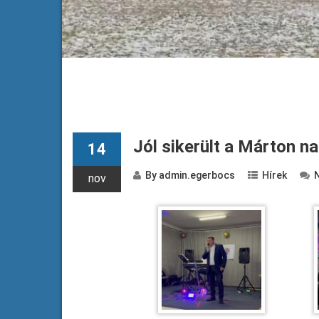
Jól sikerült a Márton na
14
By
admin.egerbocs
Hírek
nov